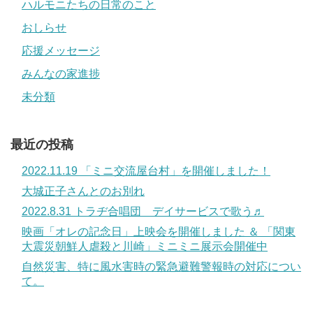
ハルモニたちの日常のこと
おしらせ
応援メッセージ
みんなの家進捗
未分類
最近の投稿
2022.11.19 「ミニ交流屋台村」を開催しました！
大城正子さんとのお別れ
2022.8.31 トラヂ合唱団 デイサービスで歌う♬
映画「オレの記念日」上映会を開催しました ＆ 「関東
大震災朝鮮人虐殺と川崎」ミニミニ展示会開催中
自然災害、特に風水害時の緊急避難警報時の対応につい
て。