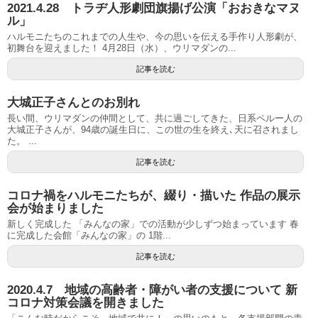
2021.4.28 トラヂ人形劇団旗揚げ公演「おおきなマヌ
ル」
ハルモニたちのこれまでの人生や、今の思いを伝える手作り人形劇が、
初舞台を迎えました！ 4月28日（水）、ウリマダンの...
記事を読む
大城正子さんとのお別れ
長い間、ウリマダンの仲間として、共に過ごしてきた、日系ペルー人の
大城正子さんが、94歳の誕生日に、この世の生を終え､天に召されまし
た。 ...
記事を読む
コロナ禍をハルモニたちが、綴り・描いた 作品の展示
会が始まりました
新しく完成した 「みんなの家」での活動が少しずつ始まっています 春
に完成した会館「みんなの家」の 1階...
記事を読む
2020.4.7 地域の高齢者・障がい者の支援について 新
コロナ対策会議を開きました