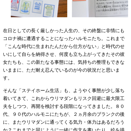
在日としての長く厳しかった人生の、その終盤に非情にも
コロナ禍に遭遇することになったハルモニたち。これまで
「こんな時代に生まれたんだから仕方がない」と時代のせ
いにして自らを納得させ、何度も立ち上がってきたその彼
女たちも、この新たなる事態には、気持ちの整理もできな
いままに、ただ耐え忍んでいるのが今の状況だと思いま
す。
そんな「ステイホーム生活」も、ようやく事態が少し落ち
着いてきて、これからウリマダンもリスク回避に最大限工
夫をしつつ、再開を検討する段階になってきました。８０
代、９０代のハルモニにたちが、２ヵ月余のブランクの後
に、またウリマダンに通ってくる気力・体力はあるだろう
か？これまでと同じように一緒に作文を書いたり、絵を描