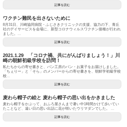
記事を読む
ワクチン難民を出さないために
8月31日、川崎協同病院・ふじさきクリニックの支援、協力の下、青丘
社のデイサービスを会場に、新型コロナウィルスワクチン接種が行われ
ました。...
記事を読む
2021.1.29 「コロナ禍、共にがんばりましょう！」川
崎の朝鮮初級学校を訪問！
私たちからの寄せ書きと、パン工房のパン・お菓子をお届けしました。
「ちぇりー」と「そら」のメンバーからの寄せ書きを、朝鮮学初級学校
校...
記事を読む
麦わら帽子の絵と 麦わら帽子の思い出をかきました
麦わら帽子をかぶって、おふろ屋さんまで暑い中1時間かけて歩いてい
たことなど、遠い日の思い出話に花が咲いたウリマダンでした。 ...
記事を読む