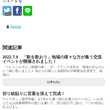
シェアする
error
house
関連記事
2022.7.6 「歌を歌おう」地域の様々な方が集う交流
イベントが開催されました！
「コヒャンエポム（故郷の春）」や、フランク永井を、地域のみなさん
と一緒に歌いました♬ 私たちの新しい会館内の川崎教会礼拝堂で、地
域の...
記事を読む
切り絵貼りに言葉を添えて完成！
ウリマダン（識字学級）も7月から週一回の元通りのペースに。ハルモ
ニたちは自粛期間中の想いを書いて、切り絵の下に貼り、一つの作品に
仕上げまし...