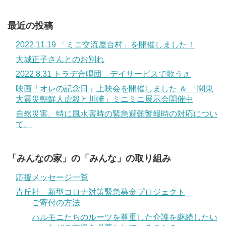
最近の投稿
2022.11.19 「ミニ交流屋台村」を開催しました！
大城正子さんとのお別れ
2022.8.31 トラヂ合唱団 デイサービスで歌う♬
映画「オレの記念日」上映会を開催しました ＆ 「関東
大震災朝鮮人虐殺と川崎」ミニミニ展示会開催中
自然災害、特に風水害時の緊急避難警報時の対応につい
て。
「みんなの家」の「みんな」の取り組み
応援メッセージ一覧
青丘社 新型コロナ対策緊急募金プロジェクト
ご寄付の方法
ハルモニたちのルーツを尊重した介護を継続したい