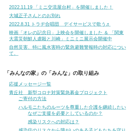
2022.11.19 「ミニ交流屋台村」を開催しました！
大城正子さんとのお別れ
2022.8.31 トラヂ合唱団 デイサービスで歌う♬
映画「オレの記念日」上映会を開催しました ＆ 「関東
大震災朝鮮人虐殺と川崎」ミニミニ展示会開催中
自然災害、特に風水害時の緊急避難警報時の対応につい
て。
「みんなの家」の「みんな」の取り組み
応援メッセージ一覧
青丘社 新型コロナ対策緊急募金プロジェクト
ご寄付の方法
ハルモニたちのルーツを尊重した介護を継続したい
なぜご支援を必要としているのか？
感染リスクへの対応は？
感染症のリスクから障がいのある子どもたちを守り