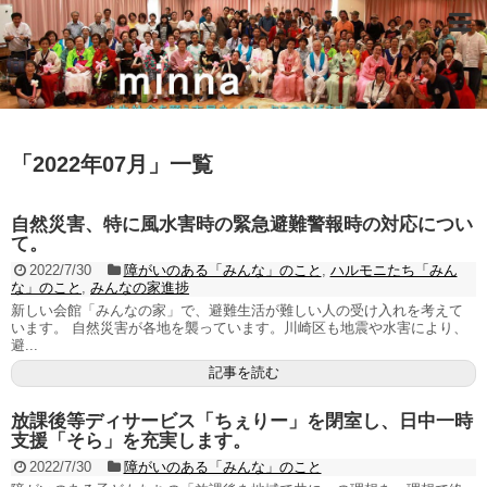
「
2022年07月
」
一覧
自然災害、特に風水害時の緊急避難警報時の対応につい
て。
2022/7/30
障がいのある「みんな」のこと
,
ハルモニたち「みん
な」のこと
,
みんなの家進捗
新しい会館「みんなの家」で、避難生活が難しい人の受け入れを考えて
います。 自然災害が各地を襲っています。川崎区も地震や水害により、
避...
記事を読む
放課後等ディサービス「ちぇりー」を閉室し、日中一時
支援「そら」を充実します。
2022/7/30
障がいのある「みんな」のこと