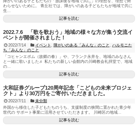
障がいのある子どもたちの「放課後を地域で共に」の理想を、理想で終
わらせないために。 青丘社では、障がいのある子どもたちが地域で共に
生...
記事を読む
2022.7.6 「歌を歌おう」地域の様々な方が集う交流イ
ベントが開催されました！
2022/7/14
イベント
,
障がいのある「みんな」のこと
,
ハルモニた
ち「みんな」のこと
「コヒャンエポム（故郷の春）」や、フランク永井を、地域のみなさん
と一緒に歌いました♬ 私たちの新しい会館内の川崎教会礼拝堂で、地域
の...
記事を読む
大和証券グループ120周年記念「こどもの未来プロジェ
クト」より30万円をご寄付いただきました。
2022/7/11
未分類
外国から移住した子どもたちのうち、支援制度の狭間に置かれた青少年
世代の サポート事業に活用させていただきます。 川崎区の地域...
記事を読む