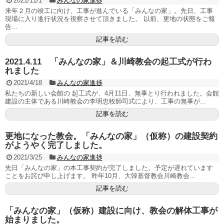
2021/11/1
みんなの家進捗
来年２月の竣工に向け、工事が進んでいる「みんなの家」。先日、工事
現場に入り進行状況を視察させて頂きました。 以前、更地の状態をご報
告...
記事を読む
2021.4.11 「みんなの家」＆川崎教会の起工式が行わ
れました
2021/4/18
みんなの家進捗
私たちの新しい会館の 起工式が、4月11日、無事とり行われました。会館
建設の主体である川崎教会の李明忠牧師司式により、工事の無事が...
記事を読む
更地になった教会。「みんなの家」（仮称）の建設契約
がようやく完了しました。
2021/3/25
みんなの家進捗
先日「みんなの家」の本工事契約が完了しました。予定が遅れています
ことをお詫び申し上げます。 昨年10月、大韓基督教会川崎教会...
記事を読む
「みんなの家」（仮称）建設に向け、教会の解体工事が
始まりました。