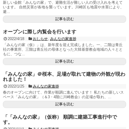
新しい会館「みんなの家」で、避難生活が難しい人の受け入れを考えて
います。 自然災害が各地を襲っています。川崎区も地震や水害により、
避...
記事を読む
オープンに際し内覧会を行います
2022/4/18
おしらせ
,
みんなの家進捗
「みんなの家（仮）」は、新年度を迎え完成しました。一、二階は青丘
社の事業所、三階は青丘社の母体となった大韓基督教会地域の人々とと
もに、つな...
記事を読む
「みんなの家」＠桜本、足場が取れて建物の外観が現わ
れました！
2022/1/25
みんなの家進捗
春のオープンに向けて、作業が順調に進んでいます！ 私たちの新しいス
ペース「みんなの家」（＆3・4階に川崎教会）の足場が取れ、...
記事を読む
「「みんなの家」（仮称） 順調に建築工事進行中で
す。