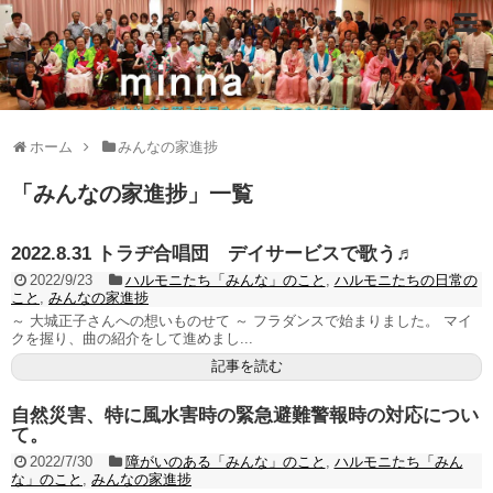
ホーム
みんなの家進捗
「
みんなの家進捗
」
一覧
2022.8.31 トラヂ合唱団 デイサービスで歌う♬
2022/9/23
ハルモニたち「みんな」のこと
,
ハルモニたちの日常の
こと
,
みんなの家進捗
～ 大城正子さんへの想いものせて ～ フラダンスで始まりました。 マイ
クを握り、曲の紹介をして進めまし...
記事を読む
自然災害、特に風水害時の緊急避難警報時の対応につい
て。
2022/7/30
障がいのある「みんな」のこと
,
ハルモニたち「みん
な」のこと
,
みんなの家進捗