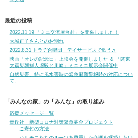
最近の投稿
2022.11.19 「ミニ交流屋台村」を開催しました！
大城正子さんとのお別れ
2022.8.31 トラヂ合唱団 デイサービスで歌う♬
映画「オレの記念日」上映会を開催しました ＆ 「関東
大震災朝鮮人虐殺と川崎」ミニミニ展示会開催中
自然災害、特に風水害時の緊急避難警報時の対応につい
て。
「みんなの家」の「みんな」の取り組み
応援メッセージ一覧
青丘社 新型コロナ対策緊急募金プロジェクト
ご寄付の方法
ハルモニたちのルーツを尊重した介護を継続したい