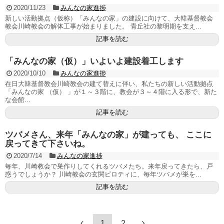
2020/11/23
みんなの家進捗
新しい活動拠点（仮称）「みんなの家」の建設に向けて、大韓基督教会
教会川崎教会の解体工事が始まりました。 青丘社の黎明期を支え...
記事を読む
「みんなの家（仮）」いよいよ建設着工します
2020/10/10
みんなの家進捗
在日大韓基督教会川崎教会の建て替えに伴い、私たちの新しい活動拠点
「みんなの家 （仮） 」が１～３階に、教会が３～４階に入る形で、新た
な会館...
記事を読む
ツバメさん、来年「みんなの家」が建っても、 ここに
戻ってきて下さいね。
2020/7/14
みんなの家進捗
毎年、川崎教会で巣作りしてくれるツバメたち。来年戻ってきたら、戸
惑うでしょうか？ 川崎教会の玄関ピロティに、毎年ツバメが巣を...
記事を読む
1
2