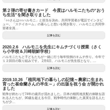
第２弾の寄せ書きカード 今度はハルモニたちの“おう
ち生活”を聞き取りました
「○○さんは○○ハルモニ」と担当を決め、共同学習者が電話でインタビ
ュー。「ステイホーム」の暮らしと想いを聞き取り、ハルモニと共同学
習者全員...
記事を読む
2020.2.6 ハルモニを先生にキムチづくり授業（さく
ら小学校＆川崎朝鮮学校）
ハルモニたちと子どもたちが一緒に行う毎年恒例のキムチ作り。今年で
１２回目の取り組みです。 2月6日、ハルモニが先生役となり、...
記事を読む
2019.10.26 「植民地下の暮らしの記憶～農家に生まれ
育った崔命蘭さんの半生～」の出版を祝う会 が開かれ
ました
戦争が終わって74年の歳月が流れました。日本の植民地支配の体験を語
れる人たちが、90歳を超える今日、戦争時代の体験した真実を語る人た
ちが少...
記事を読む