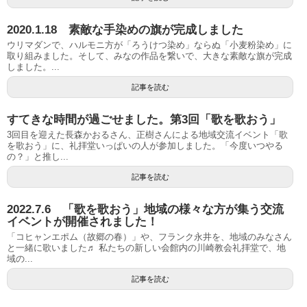
2020.1.18 素敵な手染めの旗が完成しました
ウリマダンで、ハルモニ方が「ろうけつ染め」ならぬ「小麦粉染め」に
取り組みました。そして、みなの作品を繋いで、大きな素敵な旗が完成
しました。...
記事を読む
すてきな時間が過ごせました。第3回「歌を歌おう」
3回目を迎えた長森かおるさん、正樹さんによる地域交流イベント「歌
を歌おう」に、礼拝堂いっぱいの人が参加しました。「今度いつやる
の？」と推し...
記事を読む
2022.7.6 「歌を歌おう」地域の様々な方が集う交流
イベントが開催されました！
「コヒャンエポム（故郷の春）」や、フランク永井を、地域のみなさん
と一緒に歌いました♬ 私たちの新しい会館内の川崎教会礼拝堂で、地
域の...
記事を読む