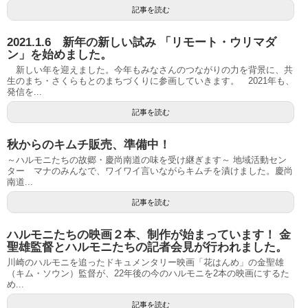
記事を読む
2021.1.6 新年の新しい試み 「リモート・ウリマダ
ン」を始めました。
新しい年を迎えました。今年もみなさんのつながりの力を背景に、共
生のまち・さくらもとのまちづくりに参画していきます。 2021年も、
発信を...
記事を読む
秋からのキムチ販売、準備中！
～ハルモニたちの故郷・慶尚南道の味を受け継ぎます～ 地域活動セン
ター マナのみんなで、ワイワイ言いながらキムチを漬けました。慶尚
南道...
記事を読む
ハルモニたちの映画２本、制作が始まっています！ 金
聖雄監督とハルモニたちの記者会見が行われました。
川崎のハルモニを追ったドキュメンタリー映画「花はんめ」の金聖雄
（キム・ソウン）監督が、22年後の今のハルモニを2本の映画にするた
め...
記事を読む