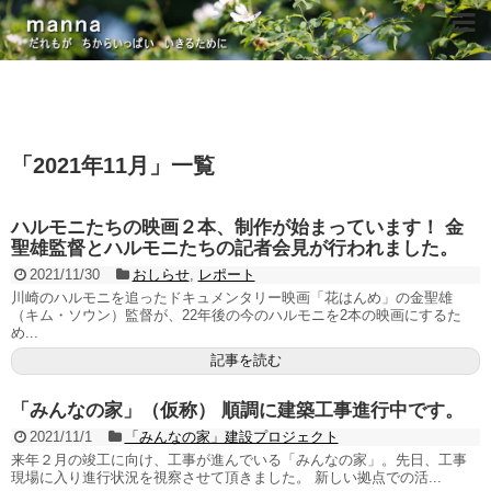
「
2021年11月
」
一覧
ハルモニたちの映画２本、制作が始まっています！ 金
聖雄監督とハルモニたちの記者会見が行われました。
2021/11/30
おしらせ
,
レポート
川崎のハルモニを追ったドキュメンタリー映画「花はんめ」の金聖雄
（キム・ソウン）監督が、22年後の今のハルモニを2本の映画にするた
め...
記事を読む
「みんなの家」（仮称） 順調に建築工事進行中です。
2021/11/1
「みんなの家」建設プロジェクト
来年２月の竣工に向け、工事が進んでいる「みんなの家」。先日、工事
現場に入り進行状況を視察させて頂きました。 新しい拠点での活...