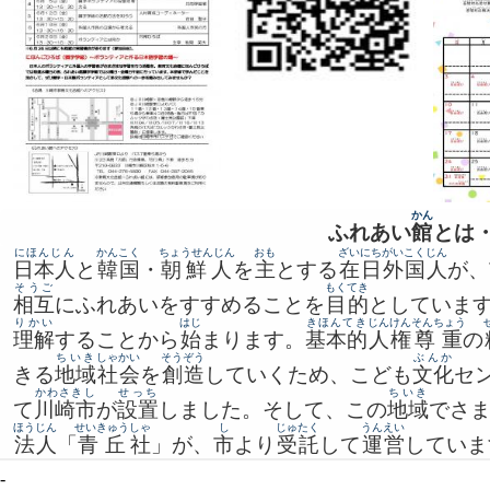
かん
ふれあい
館
とは
にほんじん
かんこく
ちょうせんじん
おも
ざいにち
がいこくじん
日本人
と
韓国
・
朝鮮人
を
主
とする
在日
外国人
が、
そうご
もくてき
相互
にふれあいをすすめることを
目的
としていま
りかい
はじ
きほんてき
じんけん
そんちょう
理解
することから
始
まります。
基本的
人権
尊重
の
ちいき
しゃかい
そうぞう
ぶんか
きる
地域
社会
を
創造
していくため、こども
文化
セ
かわさきし
せっち
ちいき
て
川崎市
が
設置
しました。そして、この
地域
でさ
ほうじん
せいきゅう
しゃ
し
じゅたく
うんえい
法人
「
青丘
社
」が、
市
より
受託
して
運営
していま
-