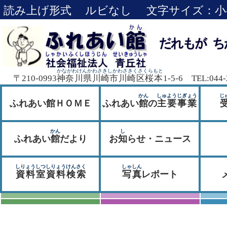
読み上げ形式
ルビなし
文字サイズ：
小
かながわけんかわさきしかわさきくさくらもと
〒210-0993
神奈川県川崎市川崎区桜本
1-5-6 TEL:044-
かん
しゅようじぎょう
じ
ふれあい館ＨＯＭＥ
ふれあい
館
の
主要事業
かん
し
ふれあい
館
だより
お
知
らせ・ニュース
しりょうしつしりょうけんさく
しゃしん
資料室資料検索
写真
レポート