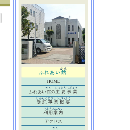
かん
ふれあい
館
HOME
かん
しゅようじぎょう
ふれあい
館
の
主要事業
じゅたくじぎょうがいよう
受託事業概要
りようあんない
利用案内
アクセス
かん