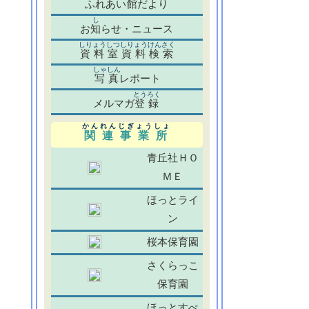
ふれあい
館
だより
し
お
知
らせ・ニュース
しりょうしつしりょうけんさく
資料室資料検索
しゃしん
写真
レポート
とうろく
メルマガ
登録
かんれんじぎょうしょ
関連事業所
青丘社ＨＯ
ＭＥ
ほっとライ
ン
桜本保育園
さくらっこ
保育園
ほっとすぺ