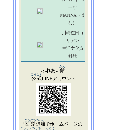
ーす
MANNA（ま
な）
川崎在日コ
リアン
生活文化資
料館
かん
ふれあい
館
こうしき
公式
LINEアカウント
ともだち
ついか
「
友達
追加
でホームページの
こうしん
つうち
とどき