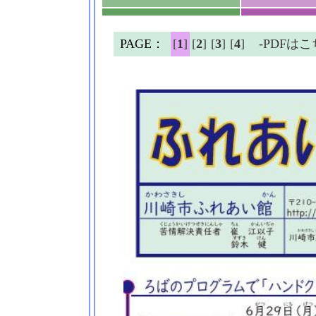
PAGE：
[
1
]
[
2
]
[
3
]
[
4
]
-PDFは