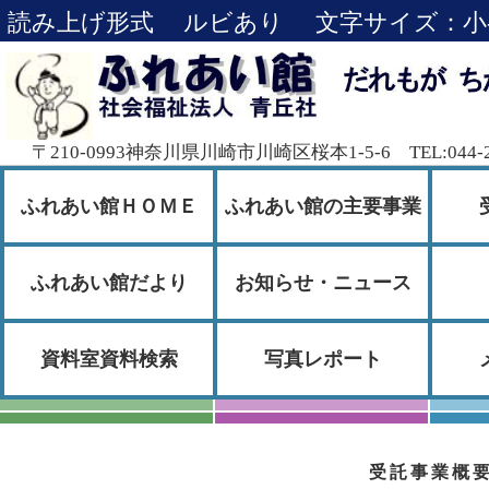
読み上げ形式
ルビあり
文字サイズ：
小
〒210-0993神奈川県川崎市川崎区桜本1-5-6 TEL:044-276
ふれあい館ＨＯＭＥ
ふれあい館の主要事業
ふれあい館だより
お知らせ・ニュース
資料室資料検索
写真レポート
受託事業概