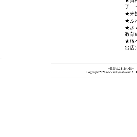
★資
了 
★来
★ふ
★さ
教育
★桜
出店
-
--青丘社ふれあい館--
Copyright
2026 www.seikyu-sha.com All R