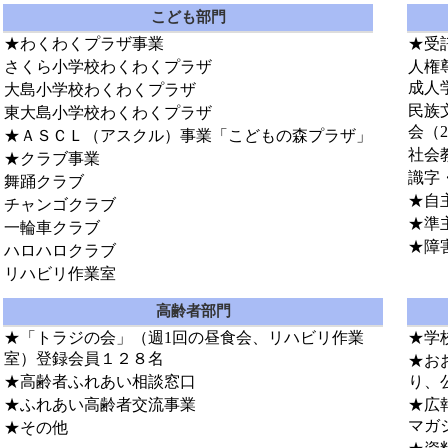
こども部門
★わくわくプラザ事業
★受
さくら小学校わくわくプラザ
人権
成人
大島小学校わくわくプラザ
民族
東大島小学校わくわくプラザ
会（
★ＡＳＣＬ（アスクル）事業「こどもの森プラザ」
社会
★クラブ事業
識字
舞踊クラブ
★自
チャンゴクラブ
★準
一輪車クラブ
★障
ハロハロクラブ
リハビリ作業室
高齢者部門
★「トラジの会」（週1回の昼食会、リハビリ作業
★学
室）登録会員１２８名
★お
★高齢者ふれあい相談窓口
り、
★ふれあい高齢者交流事業
★広
マガ
★その他