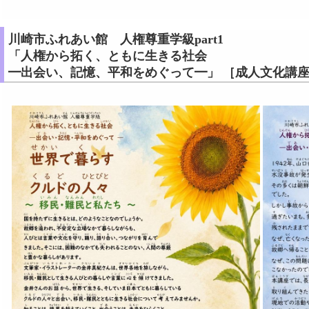
川崎市ふれあい館 人権尊重学級part1
「人権から拓く、ともに生きる社会
━出会い、記憶、平和をめぐって━」 ［成人文化講