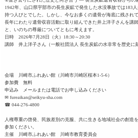
②置き去りにされた歴史と向き合う ― 長生炭鉱遺骨収容からの
1942年、山口県宇部市の長生炭鉱で発生した水没事故では18
持つ人びとでした。しかし、今なお多くの遺骨が海底に残され
長年にわたり遺骨収容活動に取り組んできた井上洋子さんを講
と、いのちの尊厳についてともに考えます。
日時 2026年7月28日（火）18:30～20:30
講師 井上洋子さん（一般社団法人 長生炭鉱の水非常を歴史に刻
会場 川崎市ふれあい館（川崎市川崎区桜本1-5-6）
参加費 無料
申込み メールまたは電話でお申し込みください
✉ fureaikan@seikyu-sha.com
☎ 044-276-4800
⼈権尊重の啓発、⺠族差別の克服、共に⽣きる地域社会の創造を
参加ください。
主催 川崎市ふれあい館 川崎市教育委員会