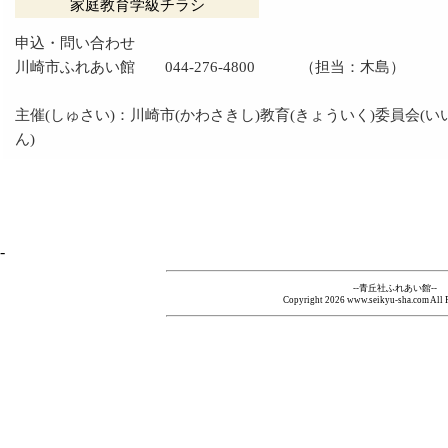
家庭教育学級チラシ
申込・問い合わせ
川崎市ふれあい館 044-276-4800 （担当：木島）
主催(しゅさい)：川崎市(かわさきし)教育(きょういく)委員会(い
ん)
-
--青丘社ふれあい館--
Copyright
2026 www.seikyu-sha.com All R