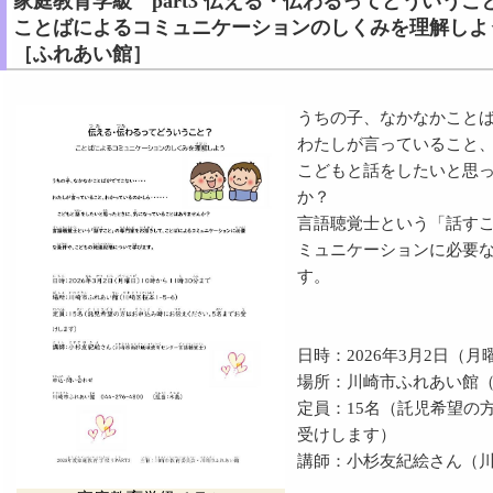
家庭教育学級 part3 伝える・伝わるってどういうこ
ことばによるコミュニケーションのしくみを理解しよ
［ふれあい館］
うちの子、なかなかこと
わたしが言っていること
こどもと話をしたいと思
か？
言語聴覚士という「話す
ミュニケーションに必要
す。
日時：2026年3月2日（月
場所：川崎市ふれあい館（川
定員：15名（託児希望の
受けします）
講師：小杉友紀絵さん（