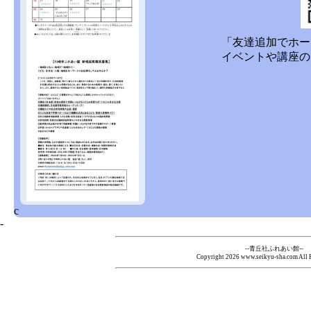
◆
2026-06-22:
キッズスペースろば
「友達追加でホー
日（水）七夕撮影会
イベントや講座の
（月）こむぎねんど
◆
2026-06-17
part1 「人権か
会い、記憶、平和
①世界で暮らすクル
たち～ 国を持た
うな暮らしを営ん
c
-
◆
2026-06-02
お知らせ すくすく
--青丘社ふれあい館--
Copyright
2026 www.seikyu-sha.com All R
ター)「キッズスペ
月3日(水)は終日