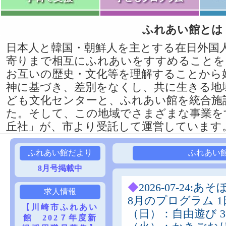
ふれあい館とは
日本人と韓国・朝鮮人を主とする在日外国
寄りまで相互にふれあいをすすめることを
お互いの歴史・文化等を理解することから
神に基づき、差別をなくし、共に生きる地
ども文化センターと、ふれあい館を統合施
た。そして、この地域でさまざまな事業を
丘社」が、市より受託して運営しています
ふれあい館だより
ふれあい
8月号掲載中
◆
2026-07-24:あ
求人情報
8月のプログラム 1
【川崎市ふれあい
（日）：自由遊び 
館 202７年度新