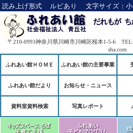
読み上げ形式
ルビあり
文字サイズ：
小
〒210-0993神奈川県川崎市川崎区桜本1-5-6 TEL:044
sha.com
ふれあい館ＨＯＭＥ
ふれあい館の主要事業
ふれあい館だより
お知らせ・ニュース
資料室資料検索
写真レポート