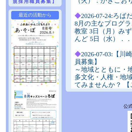
（火）：かきごお
規採用職員募集】
◆
2026-07-24:
最近の活動から
8月の主なプログラ
教室 3日（月）み
んど 5日（水）．
◆
2026-07-03
員募集】
～地域とともに・
多文化・人権・地
てみませんか？ 【
◆
2026-06-22:あそ
公式
1日（水）：おひる
食 100円 2日（
日（金）：スポー