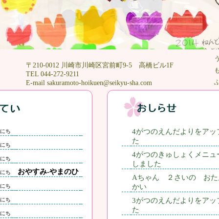
〒210-0012 川崎市川崎区宮前町9-5 高橋ビル1F
TEL 044-272-9211
E-mail sakuramoto-hoikuen@seikyu-sha.com
4がつのえんだよりをアッ
にち
た
にち
4がつのきゅしょくメニュ
にち
しました
おやすみ-やまのひ
にち
Aちゃん ２さいの おた
にち
かい
にち
3がつのえんだよりをアッ
た
にち