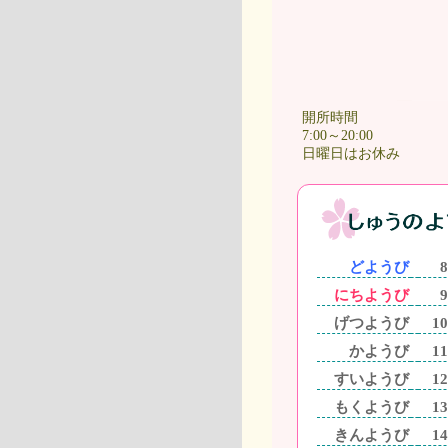
開所時間
7:00～20:00
日曜日はお休み
どようび
8
にちようび
9
げつようび
10
かようび
11
すいようび
12
もくようび
13
きんようび
14