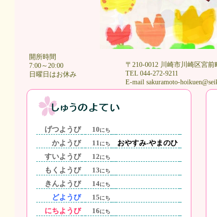
開所時間
〒210-0012 川崎市川崎区宮前
7:00～20:00
TEL 044-272-9211
日曜日はお休み
E-mail sakuramoto-hoikuen@sei
げつようび
10
にち
かようび
11
おやすみ-やまのひ
にち
すいようび
12
にち
もくようび
13
にち
きんようび
14
にち
どようび
15
にち
にちようび
16
にち