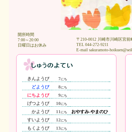
開所時間
〒210-0012 川崎市川崎区宮前
7:00～20:00
TEL 044-272-9211
日曜日はお休み
E-mail sakuramoto-hoikuen@sei
きんようび
7
にち
どようび
8
にち
にちようび
9
にち
げつようび
10
にち
かようび
11
おやすみ-やまのひ
にち
すいようび
12
にち
もくようび
13
にち