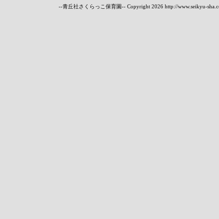
--青丘社さくらっこ保育園-- Copyright
2026 http://www.seikyu-sha.c