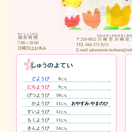
かいしょじかん
かわさきしかわさきくみ
開所時間
〒210-0012
川崎市川崎区
7:00～20:00
TEL 044-272-9211
日曜日はお休み
E-mail sakuramoto-hoikuen@sei
どようび
8
にち
にちようび
9
にち
げつようび
10
にち
かようび
11
おやすみ-やまのひ
にち
すいようび
12
にち
もくようび
13
にち
きんようび
14
にち