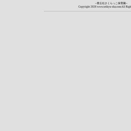
--青丘社さくらっこ保育園--
Copyright
2026 www.seikyu-sha.com All Righ