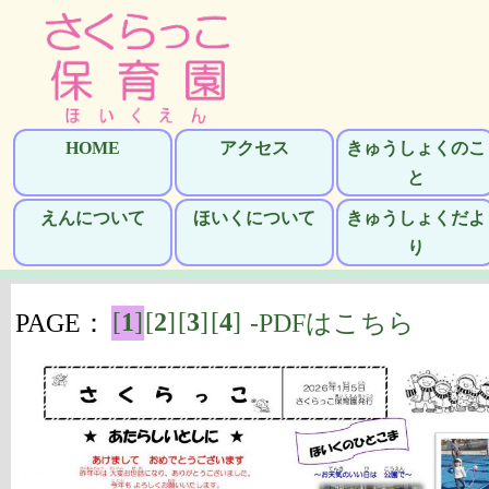
HOME
アクセス
きゅうしょくのこ
と
えんについて
ほいくについて
きゅうしょくだよ
り
[
1
]
[
2
]
[
3
]
[
4
]
PAGE：
-PDFはこちら