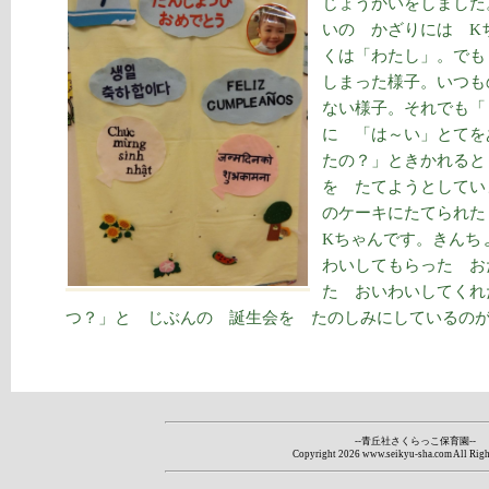
じょうかいをしました
いの かざりには K
くは「わたし」。でも
しまった様子。いつも
ない様子。それでも「
に 「は～い」とてを
たの？」ときかれると
を たてようとしてい
のケーキにたてられた
Kちゃんです。きんち
わいしてもらった お
た おいわいしてくれ
つ？」と じぶんの 誕生会を たのしみにしているの
--青丘社さくらっこ保育園--
Copyright
2026 www.seikyu-sha.com All Righ