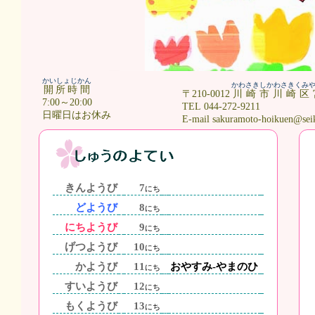
かいしょじかん
かわさきしかわさきくみ
開所時間
〒210-0012
川崎市川崎区
7:00～20:00
TEL 044-272-9211
日曜日はお休み
E-mail sakuramoto-hoikuen@sei
きんようび
7
にち
どようび
8
にち
にちようび
9
にち
げつようび
10
にち
かようび
11
おやすみ-やまのひ
にち
すいようび
12
にち
もくようび
13
にち