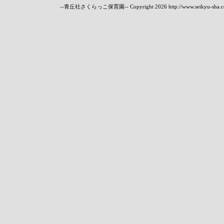
--青丘社さくらっこ保育園-- Copyright
2026 http://www.seikyu-sha.c