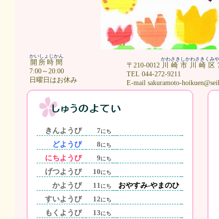
かいしょじかん
かわさきしかわさきくみ
開所時間
〒210-0012
川崎市川崎区
7:00～20:00
TEL 044-272-9211
日曜日はお休み
E-mail sakuramoto-hoikuen@sei
きんようび
7
にち
どようび
8
にち
にちようび
9
にち
げつようび
10
にち
かようび
11
おやすみ-やまのひ
にち
すいようび
12
にち
もくようび
13
にち