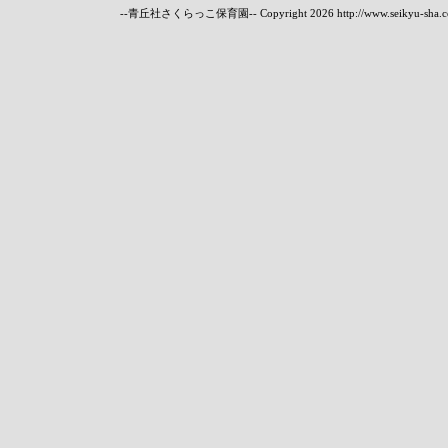
--青丘社さくらっこ保育園-- Copyright
2026 http://www.seikyu-sha.c