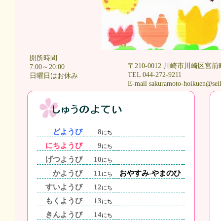
開所時間
〒210-0012 川崎市川崎区宮前
7:00～20:00
TEL 044-272-9211
日曜日はお休み
E-mail sakuramoto-hoikuen@sei
どようび
8
にち
にちようび
9
にち
げつようび
10
にち
かようび
11
おやすみ-やまのひ
にち
すいようび
12
にち
もくようび
13
にち
きんようび
14
にち