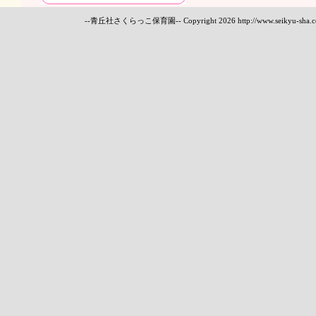
--青丘社さくらっこ保育園-- Copyright
2026 http://www.seikyu-sha.c