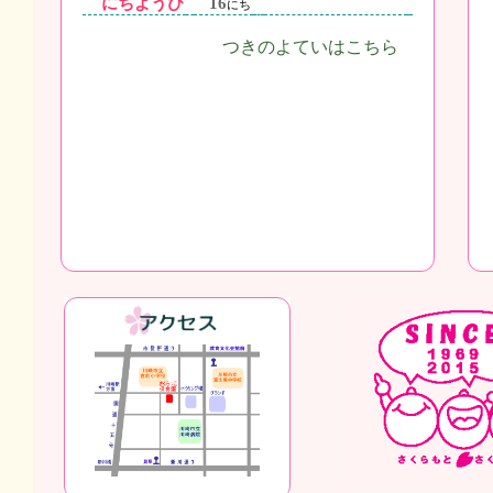
にちようび
16
にち
つきのよていはこちら