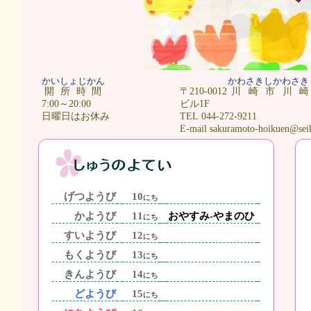
かいしょじかん
かわさきしかわさき
開所時間
〒210-0012
川崎市川
7:00～20:00
ビル1F
日曜日はお休み
TEL 044-272-9211
E-mail sakuramoto-hoikuen@sei
げつようび
10
にち
かようび
11
おやすみ-やまのひ
にち
すいようび
12
にち
もくようび
13
にち
きんようび
14
にち
どようび
15
にち