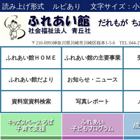
読み上げ形式
ルビあり
文字サイズ：
小
〒210-0993神奈川県川崎市川崎区桜本1-5-6 TEL:044-276-
ふれあい館ＨＯＭＥ
ふれあい館の主要事業
ふれあい館だより
お知らせ・ニュース
資料室資料検索
写真レポート