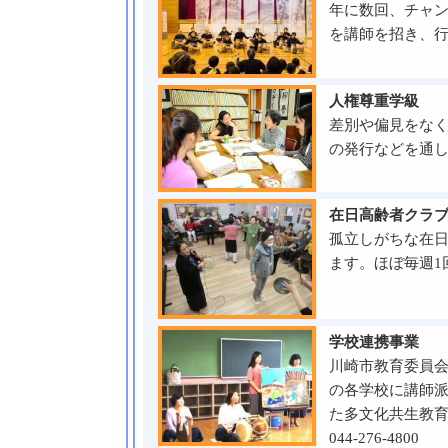
年に数回、チャ
を講師を招き、
人権尊重学級
差別や偏見をな
の発行などを通
在日高齢者クラ
孤立しがちな在
ます。ほぼ毎週1
学校連携事業
川崎市教育委員
の各学校に講師
た多文化共生教
044-276-4800