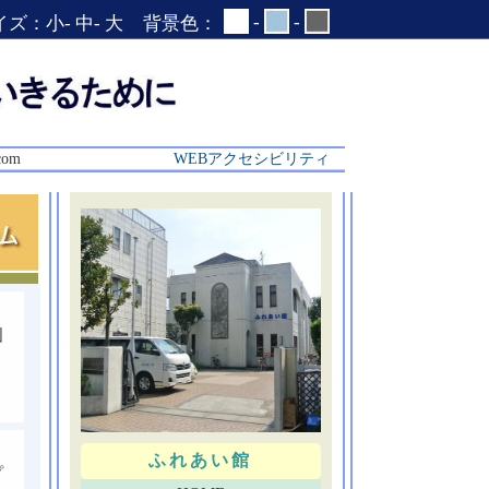
-
-
イズ：
小
-
中
-
大
背景色：
com
WEBアクセシビリティ
国
ふれあい館
プ