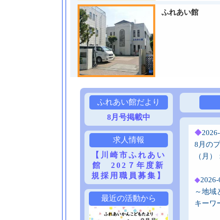
ふれあい館
ふれあい館だより
8月号掲載中
◆
202
求人情報
8月の
【川崎市ふれあい
（月）
館 202７年度新
規採用職員募集】
◆
202
～地域
最近の活動から
キーワ