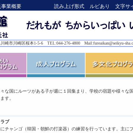
託事業概要
読み上げ形式
ルビあり
文字サ
崎市川崎区桜本1-5-6 TEL:044-276-4800 Mail:
fureaikan@seikyu-sha.
様々な国にルーツがある子が週に１回集まり、学校の宿題や様々な
います。
クラブ
後にチャンゴ（韓国・朝鮮の打楽器）の練習を行っています。主に