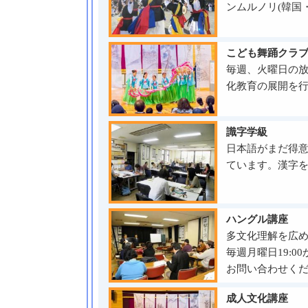
ンムルノリ(韓国
こども舞踊クラ
毎週、火曜日の
化教育の展開を
識字学級
日本語がまだ得
ています。漢字
ハングル講座
多文化理解を広
毎週月曜日19:
お問い合わせく
成人文化講座