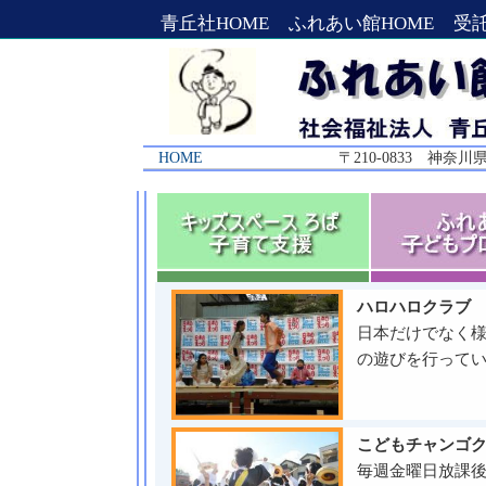
青丘社HOME
ふれあい館HOME
受
HOME
〒210-0833 神奈川県川
ハロハロクラブ
日本だけでなく
の遊びを行って
こどもチャンゴ
毎週金曜日放課