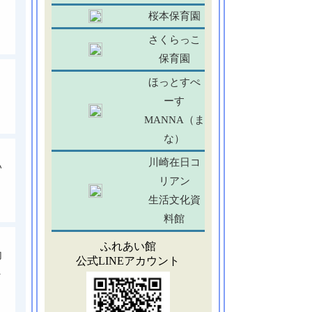
）
桜本保育園
さくらっこ
保育園
ほっとすぺ
ト
ーす
MANNA（ま
な）
川崎在日コ
い
リアン
生活文化資
料館
ふれあい館
内
公式LINEアカウント
し
。