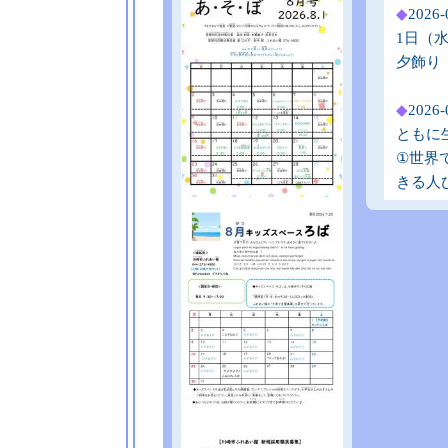
◆
2026
1日（
夕飾り
◆
202
ともに
①世界
きる人
◆
202
お知ら
ば」は
◆
202
1日（
日（水
◆
202
いつも