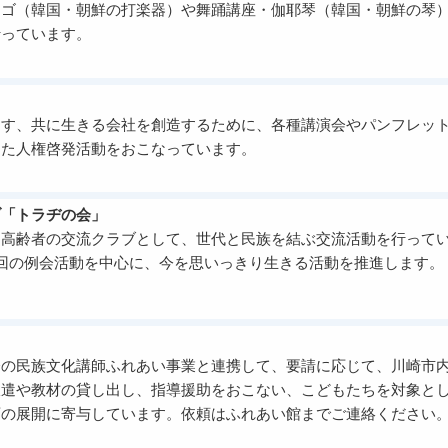
ンゴ（韓国・朝鮮の打楽器）や舞踊講座・伽耶琴（韓国・朝鮮の琴
行っています。
くす、共に生きる会社を創造するために、各種講演会やパンフレッ
した人権啓発活動をおこなっています。
ブ「トラヂの会」
日高齢者の交流クラブとして、世代と民族を結ぶ交流活動を行って
回の例会活動を中心に、今を思いっきり生きる活動を推進します。
会の民族文化講師ふれあい事業と連携して、要請に応じて、川崎市
派遣や教材の貸し出し、指導援助をおこない、こどもたちを対象と
育の展開に寄与しています。依頼はふれあい館までご連絡ください