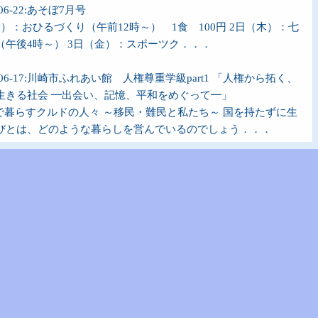
-06-22:あそぼ7月号
水）：おひるづくり（午前12時～） 1食 100円 2日（木）：七
（午後4時～） 3日（金）：スポーツク．．．
6-06-17:川崎市ふれあい館 人権尊重学級part1 「人権から拓く、
生きる社会 ━出会い、記憶、平和をめぐって━」
で暮らすクルドの人々 ～移民・難民と私たち～ 国を持たずに生
びとは、どのような暮らしを営んでいるのでしょう．．．
6-06-02:キッズスペースの休室情報
せ すくすくひろば(地域子育て支援センター)「キッズスペースろ
台風の影響で6月3日(水)は終日お休みと．．．
6-05-22:あそぼ6月号
月）：自由遊び 2日（火）：自由遊び こども舞踊 3
）：自由遊び 4日（木）：フリースロ．．．
6-05-22:川崎市ふれあい館 休館・閉館時間変更のおしらせ
ふれあい館をご利用いただきありがとうございます。下記の2日