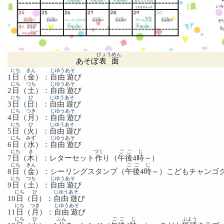
ひょうめん
あそぼ
表面
にち
きん
じゆう
あそ
1
日
（
金
）：
自由
遊
び
にち
つち
じゆう
あそ
2
日
（
土
）：
自由
遊
び
にち
ひ
じゆう
あそ
3
日
（
日
）：
自由
遊
び
にち
つき
じゆう
あそ
4
日
（
月
）：
自由
遊
び
にち
ひ
じゆう
あそ
5
日
（
火
）：
自由
遊
び
にち
みず
じゆう
あそ
6
日
（
水
）：
自由
遊
び
にち
き
づく
ごご
じ
7
日
（
木
）：レターセット
作
り（
午後
4
時
～）
にち
きん
ごご
じ
8
日
（
金
）：シーリングスタンプ（
午後
4
時
～）こどもチャン
にち
つち
じゆう
あそ
9
日
（
土
）：
自由
遊
び
にち
ひ
じゆう
あそ
10
日
（
日
）：
自由
遊
び
にち
つき
じゆう
あそ
11
日
（
月
）：
自由
遊
び
にち
ひ
ふん
ごご
じ
ぶよう