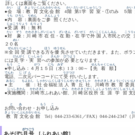
詳
しくは
裏面
をご
覧
ください。
かい
ば
きょういく
ぶんか
かいかん
かい
だい
がくしゅう
しつ
かい
●
会
場
：
教育
文化
会館
4
階
第
1
学習
室
・①のみ ５
階
うち
ひろし
りめん
さんしょう
●
内
容
：
裏面
をご
参照
ください。
じゅこう
りょう
むりょう
●
受講
料
：
無料
たい
ぞう
かわさき
しざいじゅう
ざいきん
ざいがく
がいこくじん
しみん
こうり
●
対
象
：
川崎
市在住
・
在勤
・
在学
で
外国人
市民
との
交
めい
２０
名
ぜんかい
じゅこう
ほう
ゆうせん
※
全回
受講
できる
方
を
優先
させていただきます。また、ボラ
けんがく
じっしゅう
さんか
ひつよう
には
見学
・
実習
への
参加
が
必要
となります。
もう
こ
がつ
にち
みず
せんちゃくじゅん
●
申
し
込
み：４
月
１５
日
（
水
）1３：00～【
先着順
】
でんわ
じげん
うけつけ
電話
、
二次元
バーコードにて
受付
いたします。
あるじ
もよおし
しゃかい
ふくし
ほうじん
せいきゅう
しゃ
かわさきし
きょういく
いいん
●
主
催
：
社会
福祉
法人
青丘
社
、
川崎市
教育
委員
じっし
きかん
かわさきし
かん
かわさき
くやくしょ
しょうがい
がくしゅう
しえ
●
実施
機関
：
川崎市
ふれあい
館
、
川崎
区役所
生涯
学習
支
と
あ
もう
こ
お
問
い
合
わせ・お
申
し
込
み
きょういく
ぶんか
かいかん
か
教育
文化
会館
Tel）044-233-6361／FAX）044-244-2347（
がつ
ごう
あそぼ5
月
号
［ふれあい館］