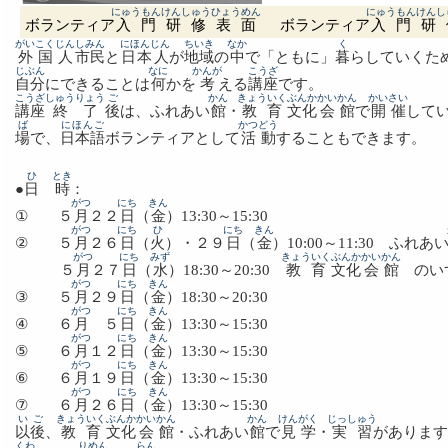
にゅうもん
けんしゅう
ひょうめん
にゅうもん
けんし
ボランティア
入門
研修
表面
ボランティア
入門
研
がいこくじん
しみん
にほんじん
ちいき
なか
く
外国人
市民
と
日本人
が
地域
の
中
で「ともに」
暮
らしていくた
じぶん
なに
かんが
こうざ
自分
にできることは
何
かを
考
える
講座
です。
こうざ
しゅうりょう
ご
かん
きょういく
ぶんか
かいかん
かいさい
講座
終了
後
は、ふれあい
館
・
教育
文化
会館
で
開催
して
ば
にほんご
かつどう
場
で、
日本語
ボランティアとして
活動
することもできます。
ひ
とき
●
日
時
：
がつ
にち
きん
① ５
月
２２
日
（
金
）13:30～15:30
がつ
にち
ひ
にち
きん
② ５
月
２６
日
（
火
）・２９
日
（
金
）10:00～11:30 ふれあ
がつ
にち
みず
きょういく
ぶんか
かいかん
５
月
２７
日
（
水
）18:30～20:30
教育
文化
会館
のい
がつ
にち
きん
③ ５
月
２９
日
（
金
）18:30～20:30
がつ
にち
きん
④ ６
月
５
日
（
金
）13:30～15:30
がつ
にち
きん
⑤ ６
月
１２
日
（
金
）13:30～15:30
がつ
にち
きん
⑥ ６
月
１９
日
（
金
）13:30～15:30
がつ
にち
きん
⑦ ６
月
２６
日
（
金
）13:30～15:30
いご
きょういく
ぶんか
かいかん
かん
けんがく
じっしゅう
以後
、
教育
文化
会館
・ふれあい
館
で
見学
・
実習
があります
くわ
りめん
らん