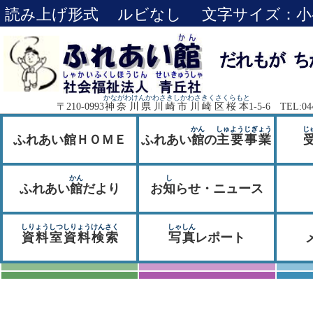
読み上げ形式
ルビなし
文字サイズ：
小
かながわけんかわさきしかわさきくさくらもと
〒210-0993
神奈川県川崎市川崎区桜本
1-5-6 TEL:04
かん
しゅようじぎょう
じ
ふれあい館ＨＯＭＥ
ふれあい
館
の
主要事業
かん
し
ふれあい
館
だより
お
知
らせ・ニュース
しりょうしつしりょうけんさく
しゃしん
資料室資料検索
写真
レポート