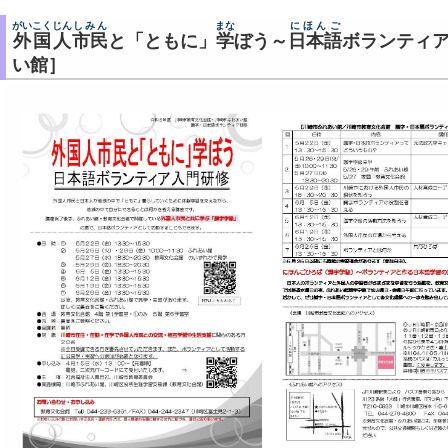
がいこくじん
しみん
まな
にほんご
外国人
市民
と「ともに」
学
ぼう～
日本語
ボランティ
い館］