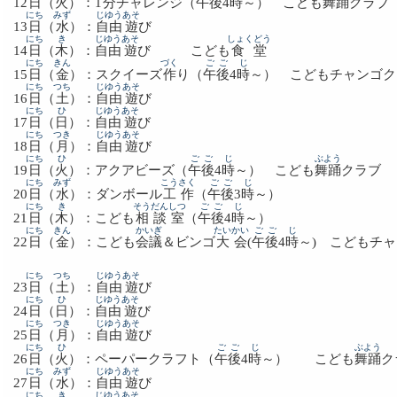
12
日
（
火
）：1
分
チャレンジ（
午後
4
時
～） こども
舞踊
クラブ
にち
みず
じゆう
あそ
13
日
（
水
）：
自由
遊
び
にち
き
じゆう
あそ
しょくどう
14
日
（
木
）：
自由
遊
び こども
食堂
にち
きん
づく
ごご
じ
15
日
（
金
）：スクイーズ
作
り（
午後
4
時
～） こどもチャンゴク
にち
つち
じゆう
あそ
16
日
（
土
）：
自由
遊
び
にち
ひ
じゆう
あそ
17
日
（
日
）：
自由
遊
び
にち
つき
じゆう
あそ
18
日
（
月
）：
自由
遊
び
にち
ひ
ごご
じ
ぶよう
19
日
（
火
）：アクアビーズ（
午後
4
時
～） こども
舞踊
クラブ
にち
みず
こうさく
ごご
じ
20
日
（
水
）：ダンボール
工作
（
午後
3
時
～）
にち
き
そうだん
しつ
ごご
じ
21
日
（
木
）：こども
相談
室
（
午後
4
時
～）
にち
きん
かいぎ
たいかい
ごご
じ
22
日
（
金
）：こども
会議
＆ビンゴ
大会
(
午後
4
時
～) こどもチ
にち
つち
じゆう
あそ
23
日
（
土
）：
自由
遊
び
にち
ひ
じゆう
あそ
24
日
（
日
）：
自由
遊
び
にち
つき
じゆう
あそ
25
日
（
月
）：
自由
遊
び
にち
ひ
ごご
じ
ぶよう
26
日
（
火
）：ペーパークラフト（
午後
4
時
～） こども
舞踊
ク
にち
みず
じゆう
あそ
27
日
（
水
）：
自由
遊
び
にち
き
じゆう
あそ