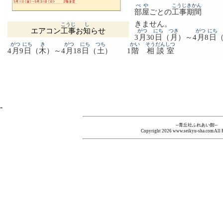
べや
こうじ
きかん
部屋
ごとの
工事
期間
きません。
こうじ
し
エアコン
工事
お
知
らせ
がつ
にち
つき
がつ
にち
3
月
30
日
（
月
）～4
月
8
日
がつ
にち
き
がつ
にち
つち
かい
そうだん
しつ
4
月
9
日
（
木
）～4
月
18
日
（
土
） 1
階
相談
室
-
--青丘社ふれあい館--
Copyright
2026 www.seikyu-sha.com All R