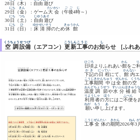
28
日
（
木
）：
自由
遊
び
にち
きん
たいかい
ごご
じ
29
日
（
金
）：ゲーム
大会
（
午後
4
時
～）
にち
つち
じゆう
あそ
30
日
（
土
）：
自由
遊
び
にち
ひ
ゆか
せいそう
きゅうかん
31
日
（
日
）：
床
清掃
のため
休館
くうちょう
せつび
こうしん
こうじ
し
空調
設備
（エアコン）
更新
工事
のお
知
らせ ［ふれ
ひごろ
かん
り
日頃
よりふれあい
館
をご
かき
にってい
かんない
下記
の
日程
にて、
館内
エ
こうじ
きかん
ちゅう
ぜんかん
くうち
工事
期間
中
は
全館
の
空
おんど
ちょうせつ
すいぶん
ほきゅう
温度
調節
や
水分
補給
りようしゃ
ほう
ふべん
利用者
の
方
にはご
不便
を
ねが
もう
あ
願
い
申
し
上
げます。
こうじ
ぜんたい
きかん
ねん
が
工事
全体
の
期間
2026
年
3