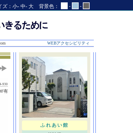
-
-
イズ：
小
-
中
-
大
背景色：
com
WEBアクセシビリティ
4-930
DF有
ふれあい館