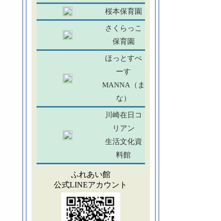
桜本保育園
さくらっこ
保育園
ほっとすぺ
ーす
MANNA（ま
な）
川崎在日コ
リアン
生活文化資
料館
ふれあい館
公式LINEアカウント